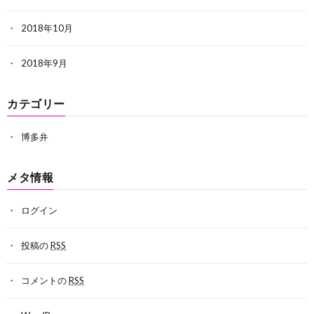
2018年10月
2018年9月
カテゴリー
博多弁
メタ情報
ログイン
投稿の
RSS
コメントの
RSS