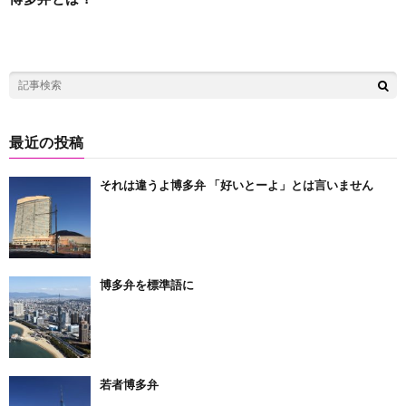
最近の投稿
それは違うよ博多弁 「好いとーよ」とは言いません
博多弁を標準語に
若者博多弁