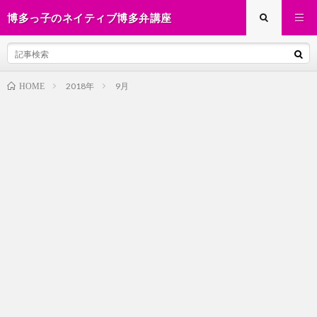
博多っ子のネイティブ博多弁講座
2018年
9月
HOME